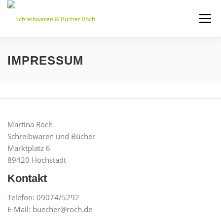
Zum
Inhalt
Menü
springen
AKTUELLES
ÜBER UNS
SORTIMENT
IMPRESSUM
LINKS
ANFAHRT & KONTAKT
Martina Roch
Schreibwaren und Bücher
Marktplatz 6
89420 Höchstädt
Kontakt
Telefon: 09074/5292
E-Mail: buecher@roch.de